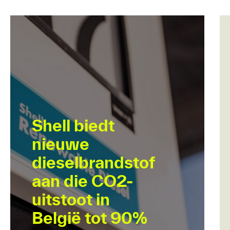
Shell biedt
nieuwe
dieselbrandstof
aan die CO2-
uitstoot in
België tot 90%