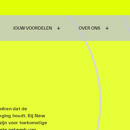
JOUW VOORDELEN
OVER ONS
eëren dat de
weging houdt. Bij New
zijn voor toekomstige
lete netwerk van