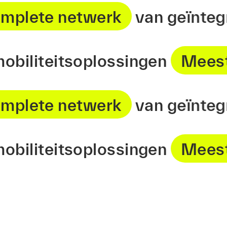
 complete netwerk
van geïn
liteitsoplossingen
Meest co
 complete netwerk
van geïn
liteitsoplossingen
Meest co