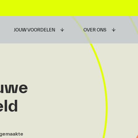
JOUW VOORDELEN
OVER ONS
euwe
eld
 gemaakte