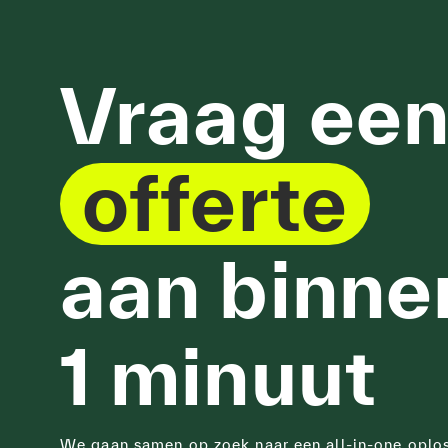
Vraag ee
offerte
aan binne
1 minuut
We gaan samen op zoek naar een all-in-one oplo