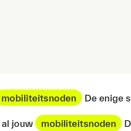
ouw
mobiliteitsnoden
De eni
 jouw
mobiliteitsnoden
De en