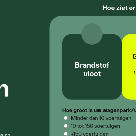
Hoe ziet e
n
Brandstof
vloot
M
n
Kies uit Diesel,
Benzine, CNG, LPG en
AdBlue.
Hoe groot is uw wagenpark/­
Minder dan 10 voertuigen
10 tot 150 voertuigen
+150 voertuigen
ssing