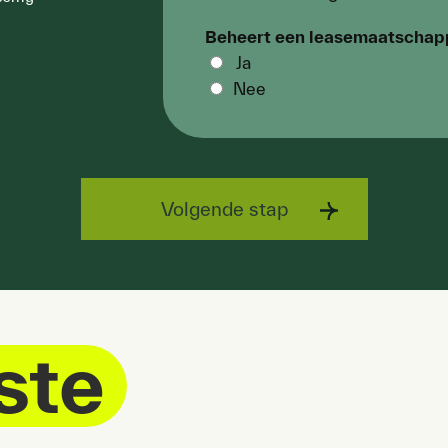
Beheert een leasemaat­scha
Ja
Nee
Volgende stap
ste