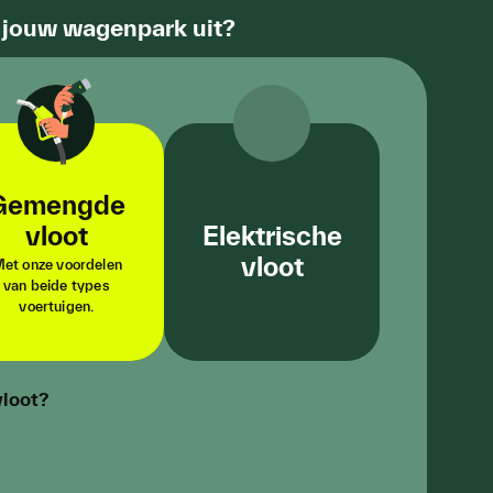
r jouw wagenpark uit?
Gemengde
vloot
Elektrische
vloot
et onze voordelen
van beide types
Met ons grootste
voertuigen.
netwerk aan
laadpunten.
vloot?