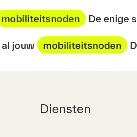
ouw
mobiliteitsnoden
De eni
 jouw
mobiliteitsnoden
De en
Diensten