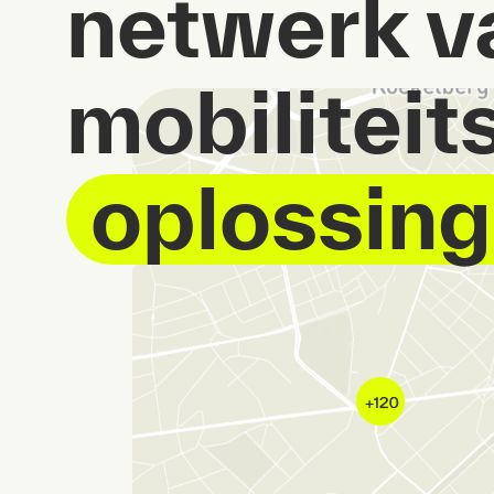
netwerk v
mobiliteit
oplossin