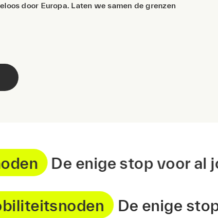
rgeloos door Europa. Laten we samen de grenzen
eitsnoden
De enige stop voor
teitsnoden
De enige stop vo