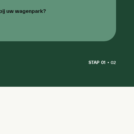
ppij uw wagenpark?
STAP
01
02