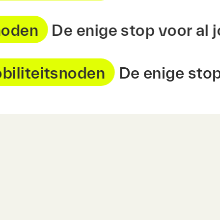
eitsnoden
De enige stop voor
teitsnoden
De enige stop vo